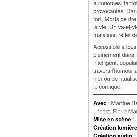
autonomes, tantôt
provocantes. Dans
fort, Morts de rire
la vie. Un va-et-v
malaises, reflet d
Accessible à tous 
pleinement dans 
intelligent, popula
travers l’humour a
nier ou de ritualis
le comique.
: Martine B
Avec
Lhoest, Florie Ma
: 
Mise en scène
Création lumièr
:
Création audio