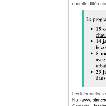
endroits différe
Le progra
15 
chau
14 j
le c
5 m
avec
urba
23 j
dans 
Les informations e
Nu (
www.planch
Contacts :
lespl