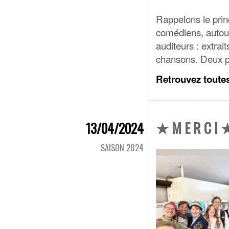
Rappelons le princ
comédiens, autour
auditeurs : extra
chansons. Deux pa
Retrouvez toutes
★ ️M E R C I 
13/04/2024
SAISON 2024